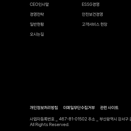
CEO인사말
ESSG경영
경영전략
안전보건경영
일반현황
고객서비스 헌장
오시는길
개인정보처리방침
이메일무단수집거부
관련 사이트
사업자등록번호 _ 467-81-01502 주소 _ 부산광역시 강서구 공
All Rights Reserved.