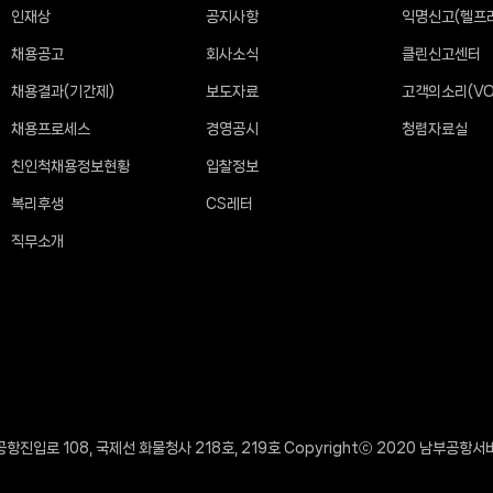
인재상
공지사항
익명신고(헬프
채용공고
회사소식
클린신고센터
채용결과(기간제)
보도자료
고객의소리(VO
채용프로세스
경영공시
청렴자료실
친인척채용정보현황
입찰정보
복리후생
CS레터
직무소개
항진입로 108, 국제선 화물청사 218호, 219호 Copyrightⓒ 2020 남부공항서비