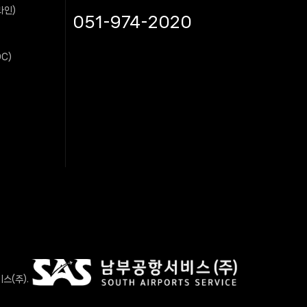
라인)
051-974-2020
C)
스(주).