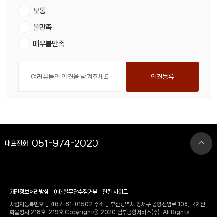
보통
불만족
매우불만족
의견등록
051-974-2020
대표전화
개인정보처리방침
이메일무단수집거부
관련 사이트
사업자등록번호 _ 467-81-01502 주소 _ 부산광역시 강서구 공항진입로 108, 국제선
화물청사 218호, 219호 Copyrightⓒ 2020 남부공항서비스(주). All Rights