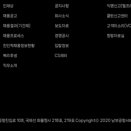
인재상
공지사항
익명신고(헬프
채용공고
회사소식
클린신고센터
채용결과(기간제)
보도자료
고객의소리(VO
채용프로세스
경영공시
청렴자료실
친인척채용정보현황
입찰정보
복리후생
CS레터
직무소개
항진입로 108, 국제선 화물청사 218호, 219호 Copyrightⓒ 2020 남부공항서비