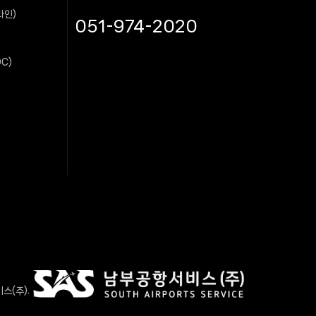
라인)
051-974-2020
C)
스(주).