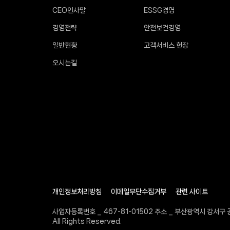
CEO인사말
ESSG경영
경영전략
안전보건경영
일반현황
고객서비스 헌장
오시는길
개인정보처리방침
이메일무단수집거부
관련 사이트
사업자등록번호 _ 467-81-01502 주소 _ 부산광역시 강서구 공
All Rights Reserved.