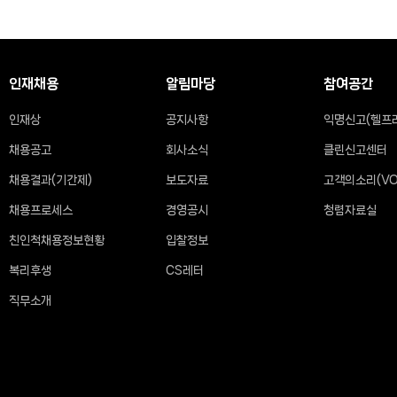
인재채용
알림마당
참여공간
인재상
공지사항
익명신고(헬프
채용공고
회사소식
클린신고센터
채용결과(기간제)
보도자료
고객의소리(VO
채용프로세스
경영공시
청렴자료실
친인척채용정보현황
입찰정보
복리후생
CS레터
직무소개