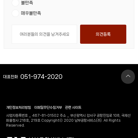
불만족
매우불만족
의견등록
051-974-2020
대표전화
개인정보처리방침
이메일무단수집거부
관련 사이트
사업자등록번호 _ 467-81-01502 주소 _ 부산광역시 강서구 공항진입로 108, 국제선
화물청사 218호, 219호 Copyrightⓒ 2020 남부공항서비스(주). All Rights
Reserved.