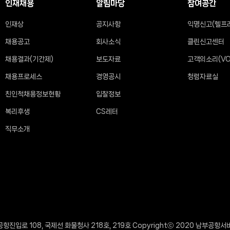
인재채용
알림마당
참여공간
인재상
공지사항
익명신고(헬프
채용공고
회사소식
클린신고센터
채용결과(기간제)
보도자료
고객의소리(VO
채용프로세스
경영공시
청렴자료실
친인척채용정보현황
입찰정보
복리후생
CS레터
직무소개
항진입로 108, 국제선 화물청사 218호, 219호 Copyrightⓒ 2020 남부공항서비