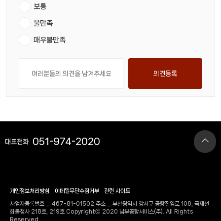
보통
불만족
매우불만족
의견등록
051-974-2020
대표전화
개인정보처리방침
이메일무단수집거부
관련 사이트
사업자등록번호 _ 467-81-01502 주소 _ 부산광역시 강서구 공항진입로 108, 국제선
화물청사 218호, 219호 Copyrightⓒ 2020 남부공항서비스(주). All Rights
Reserved.