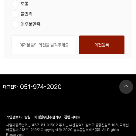
보통
불만족
매우불만족
의견등록
051-974-2020
대표전화
개인정보처리방침
이메일무단수집거부
관련 사이트
사업자등록번호 _ 467-81-01502 주소 _ 부산광역시 강서구 공항진입로 108, 국제선
화물청사 218호, 219호 Copyrightⓒ 2020 남부공항서비스(주). All Rights
Reserved.