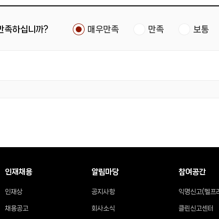
 만족하십니까?
매우만족
만족
보통
인재채용
알림마당
참여공간
인재상
공지사항
익명신고(헬프
채용공고
회사소식
클린신고센터