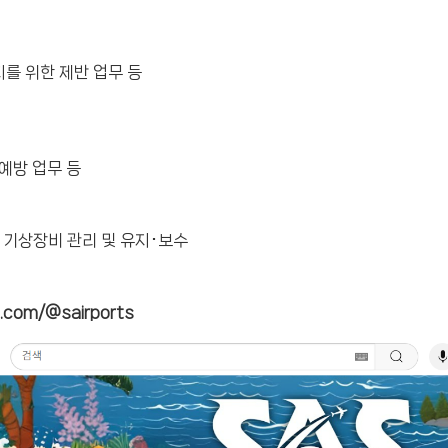
지를 위한 제반 업무 등
예방 업무 등
기상장비 관리 및 유지･보수
com/@sairports