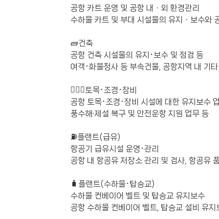
공항 카트 운영 및 공항 내ㆍ외 환경관리
수하물 카트 및 부대 시설물의 유지ㆍ보수와 공
🧱건축
공항 건축 시설물의 유지･보수 및 점검 등
여객･화물청사 등 부속건물, 공항지역 내 기타
👷🏻‍♂️토목･조경･장비
공항 토목･조경･장비 시설에 대한 유지보수 업
풍수해·제설 복구 및 안전운항 지원 업무 등
⛽플랜트(급유)
항공기 급유시설 운영･관리
공항 내 항공유 저장소 관리 및 검사, 항공유 
🧳플랜트(수하물･탑승교)
수하물 컨베이어 벨트 및 탑승교 유지보수
공항 수하물 컨베이어 벨트, 탑승교 설비 유지