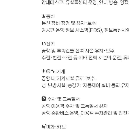
안내데스크･유실물센터 운영, 안내 방송, 영접 
📡통신
통신 장비 점검 및 유지･보수
항공편 운항 정보 시스템(FIDS), 정보통신시
🔌전기
공항 및 부속건물 전력 시설 유지･보수
수전･변전･배전 등 기타 전력 시설의 운전, 유
👨🏻‍🔧 기계
공항 내 기계시설 유지･보수
냉･난방시설, 승강기･자동제어 설비 등의 유지
🅿 주차 및 교통질서
공항 이용객 주차 및 교통질서 유지
공항 순환버스 운영, 이용객 주차관리 및 안전 
🛒미화･카트