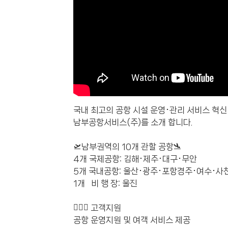
국내 최고의 공항 시설 운영･관리 서비스 혁
남부공항서비스(주)를 소개 합니다.
🛫남부권역의 10개 관할 공항🛬
4개 국제공항: 김해･제주･대구･무안
5개 국내공항: 울산･광주･포항경주･여수･사
1개 비 행 장: 울진
💁🏻‍♂️ 고객지원
공항 운영지원 및 여객 서비스 제공