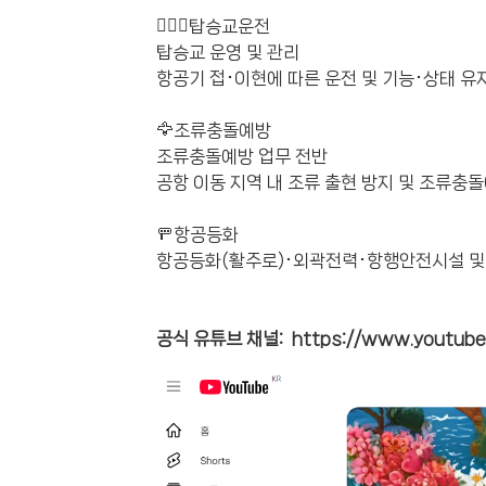
👨🏻‍✈️탑승교운전
탑승교 운영 및 관리
항공기 접･이현에 따른 운전 및 기능･상태 유
🦅조류충돌예방
조류충돌예방 업무 전반
공항 이동 지역 내 조류 출현 방지 및 조류충돌
🚥항공등화
항공등화(활주로)･외곽전력･항행안전시설 및 
공식 유튜브 채널: https://www.youtube.