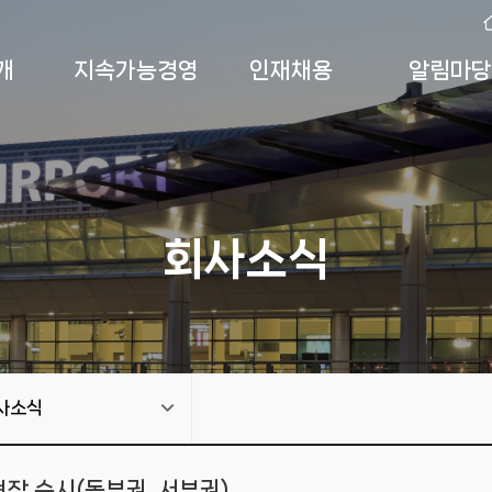
개
지속가능경영
인재채용
알림마당
회사소식
사소식
장 순시(동부권, 서부권)