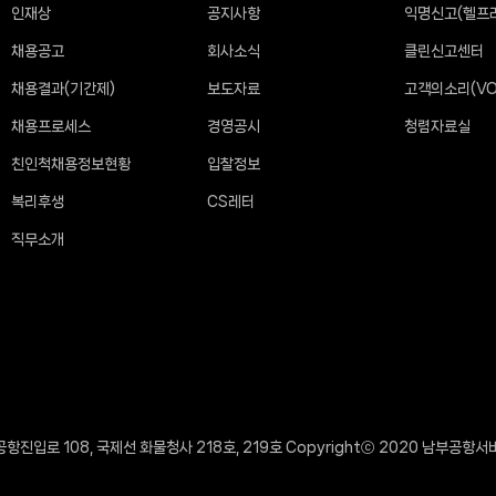
인재상
공지사항
익명신고(헬프
채용공고
회사소식
클린신고센터
채용결과(기간제)
보도자료
고객의소리(VO
채용프로세스
경영공시
청렴자료실
친인척채용정보현황
입찰정보
복리후생
CS레터
직무소개
항진입로 108, 국제선 화물청사 218호, 219호 Copyrightⓒ 2020 남부공항서비