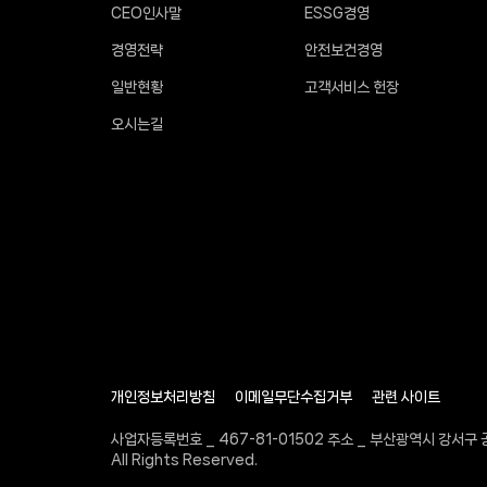
CEO인사말
ESSG경영
경영전략
안전보건경영
일반현황
고객서비스 헌장
오시는길
개인정보처리방침
이메일무단수집거부
관련 사이트
사업자등록번호 _ 467-81-01502 주소 _ 부산광역시 강서구 공
All Rights Reserved.