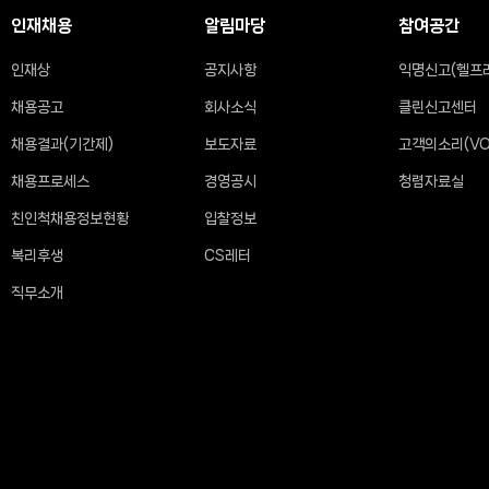
인재채용
알림마당
참여공간
인재상
공지사항
익명신고(헬프
채용공고
회사소식
클린신고센터
채용결과(기간제)
보도자료
고객의소리(VO
채용프로세스
경영공시
청렴자료실
친인척채용정보현황
입찰정보
복리후생
CS레터
직무소개