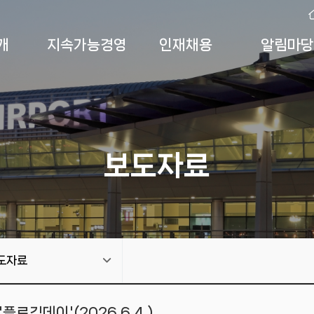
개
지속가능경영
인재채용
알림마당
보도자료
도자료
플로깅데이'(2026.6.4.)