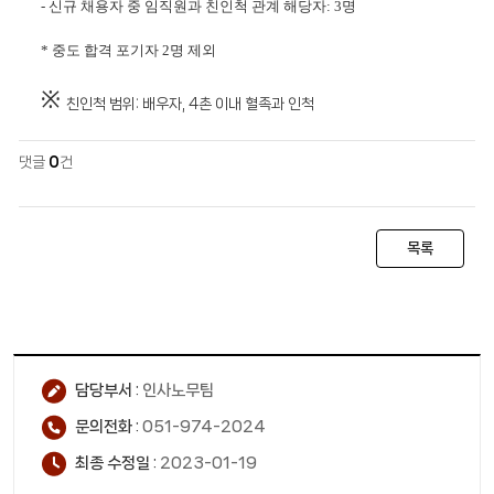
- 신규 채용자 중 임직원과 친인척 관계 해당자: 3명
* 중도 합격 포기자 2명 제외
※
친인척 범위: 배우자, 4촌 이내 혈족과 인척
댓글
0
건
목록
담당부서 :
인사노무팀
문의전화 :
051-974-2024
최종 수정일 :
2023-01-19