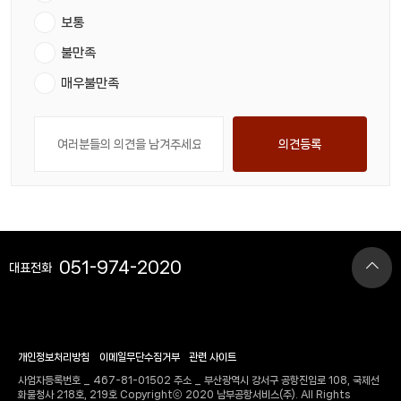
보통
불만족
매우불만족
의견등록
051-974-2020
대표전화
개인정보처리방침
이메일무단수집거부
관련 사이트
사업자등록번호 _ 467-81-01502 주소 _ 부산광역시 강서구 공항진입로 108, 국제선
화물청사 218호, 219호 Copyrightⓒ 2020 남부공항서비스(주). All Rights