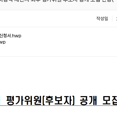
작성일
신청서.hwp
wp