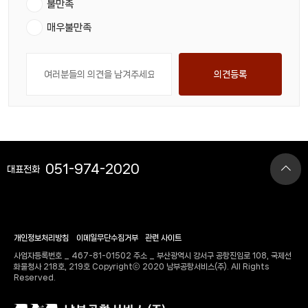
불만족
매우불만족
의견등록
051-974-2020
대표전화
개인정보처리방침
이메일무단수집거부
관련 사이트
사업자등록번호 _ 467-81-01502 주소 _ 부산광역시 강서구 공항진입로 108, 국제선
화물청사 218호, 219호 Copyrightⓒ 2020 남부공항서비스(주). All Rights
Reserved.