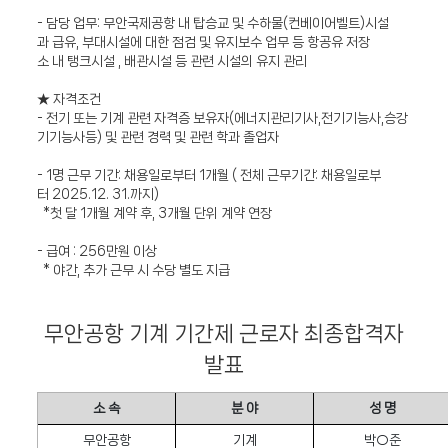
- 담당 업무: 무안국제공항 내 탑승교 및 수하물(컨베이어벨트)시설
과 급유, 부대시설에 대한 점검 및 유지보수 업무 등 항공유 저장
소 내 탱크시설 , 배관시설 등 관련 시설의 유지 관리
★ 자격조건
- 전기 또는 기계 관련 자격증 보유자(에너지관리기사,전기기능사,승강
기기능사등) 및 관련 경력 및 관련 학과 졸업자
- 1명 근무 기간: 채용일로부터 1개월 ( 전체 근무기간: 채용일로부
터 2025.12. 31.까지)
*첫 달 1개월 계약 후, 3개월 단위 계약 연장
- 급여 : 256만원 이상
* 야간, 추가 근무 시 수당 별도 지급
무안공항 기계 기간제 근로자 최종합격자
발표
소 속
분 야
성 명
무안공항
기계
박○준