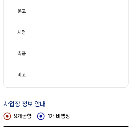
운고
시정
측풍
비고
사업장 정보 안내
9개공항
1개 비행장