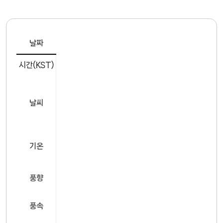
날짜
시간(KST)
날씨
기온
풍향
풍속