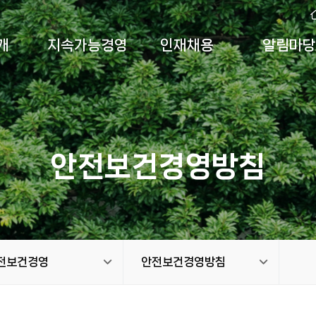
개
지속가능경영
인재채용
알림마당
안전보건경영방침
전보건경영
안전보건경영방침