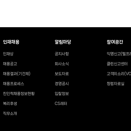
인재채용
알림마당
참여공간
인재상
공지사항
익명신고(헬프
채용공고
회사소식
클린신고센터
채용결과(기간제)
보도자료
고객의소리(VO
채용프로세스
경영공시
청렴자료실
친인척채용정보현황
입찰정보
복리후생
CS레터
직무소개